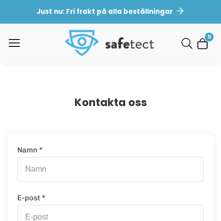
LL
Just nu: Fri frakt på alla beställningar
NEHÅLL
0
0
arti
Kontakta oss
Namn
*
E-post
*