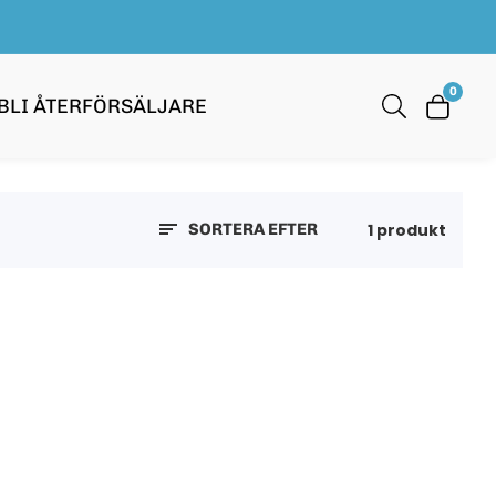
0
0
BLI ÅTERFÖRSÄLJARE
artikla
1 produkt
SORTERA EFTER