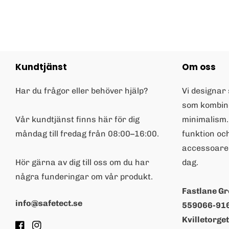
pris
Kundtjänst
Om oss
Har du frågor eller behöver hjälp?
Vi designar
som kombin
Vår kundtjänst finns här för dig
minimalism.
måndag till fredag från 08:00–16:00.
funktion och
accessoarer
Hör gärna av dig till oss om du har
dag.
några funderingar om vår produkt.
Fastlane G
info@safetect.se
559066-91
Kvilletorge
Facebook
Instagram