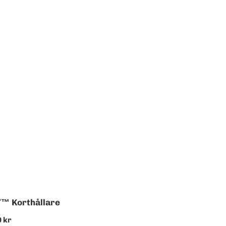
™ Korthållare
apris
 kr